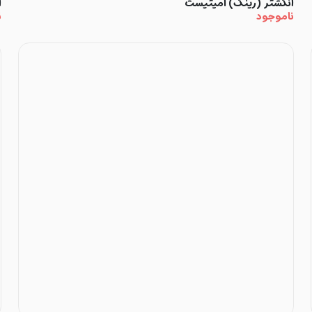
انگشتر (رینگ) آمیتیست
ا
ناموجود
ن