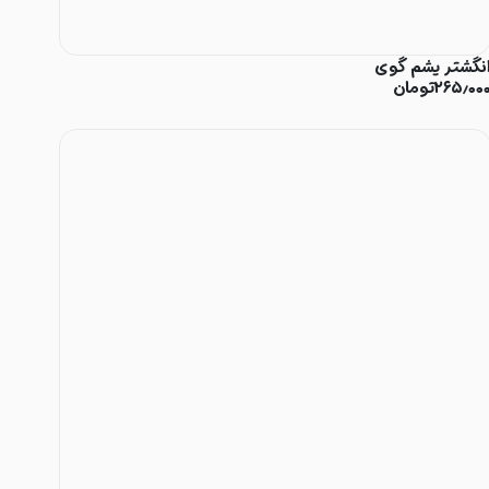
نگشتر یشم گوی
۲۶۵٫۰۰
تومان