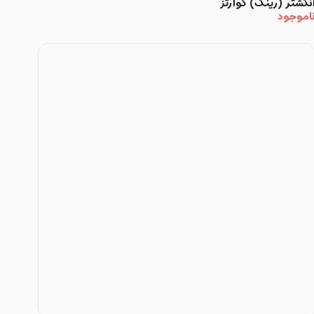
نگشتر (رینگ) کوارتز
اموجود