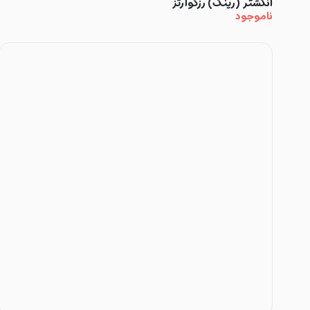
انگشتر (رینگ) رزکوارتز
ناموجود