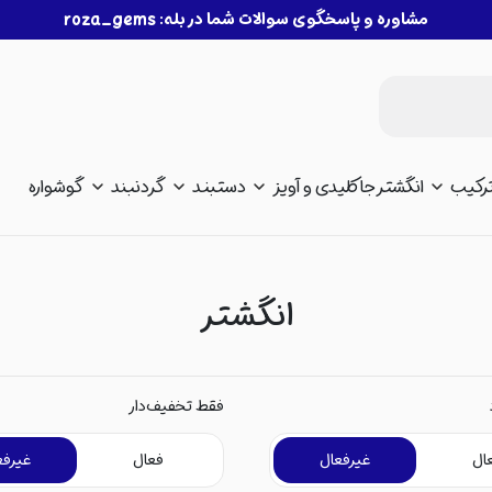
مشاوره و پاسخگوی سوالات شما در بله: roza_gems
رکیب
انگشتر
جاکلیدی و آویز
دستبند
گردنبند
گوشواره
انگشتر
فقط تخفیف‌دار
ال
غیرفعال
فعال
غیرفع