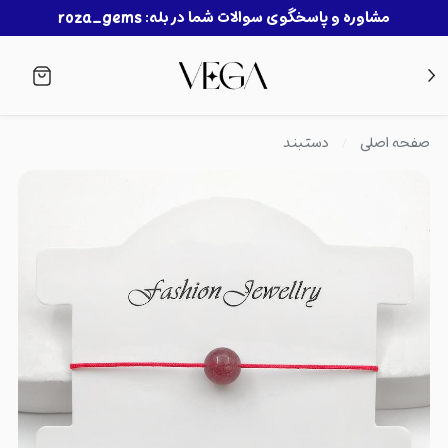
مشاوره و پاسخگوی سوالات شما در بله: roza_gems
صفحه اصلی
دستبند