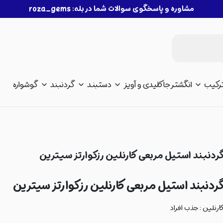
مشاوره و پاسخگوی سوالات شما در بله: roza_gems
رکیب
انگشتر
جاکلیدی و آویز
دستبند
گردنبند
گوشواره
ردنبند استیل مربعی کارنلین رزکوارتز سیترین
ردنبند استیل مربعی کارنلین رزکوارتز سیترین
ارنلین : جذب افراد