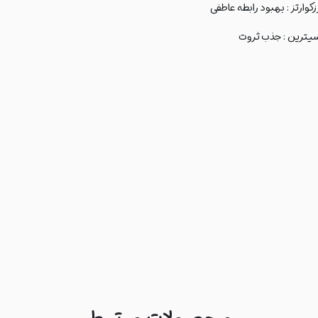
زکوارتز : بهبود رابطه عاطفی
یترین : جذب ثروت